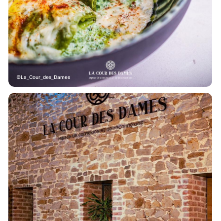
La_Cour_des_Dames