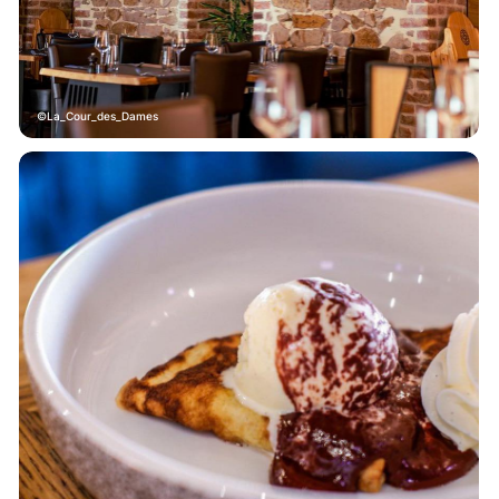
La_Cour_des_Dames