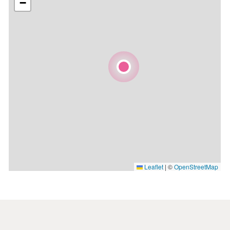
−
Leaflet
|
©
OpenStreetMap