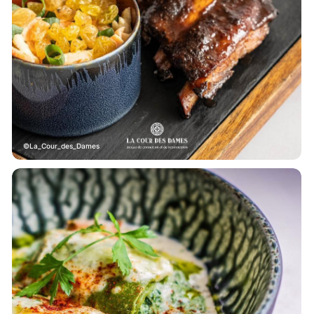
La_Cour_des_Dames