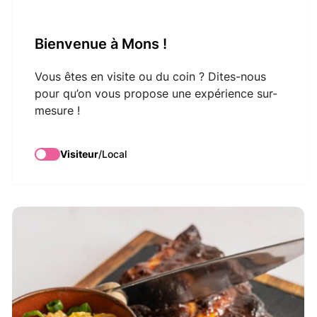
VisitMons Logo
Bienvenue à Mons !
Search
Vous êtes en visite ou du coin ? Dites-nous
pour qu’on vous propose une expérience sur-
mesure !
La Cour des Dames
Visiteur
/
Local
12
/20