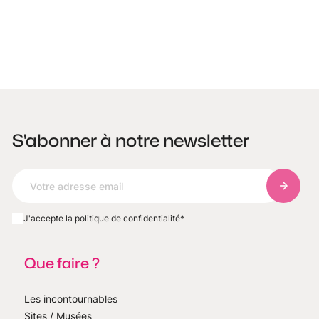
S'abonner à notre newsletter
S'abonn
J'accepte la politique de confidentialité
*
Que faire ?
Les incontournables
Sites / Musées