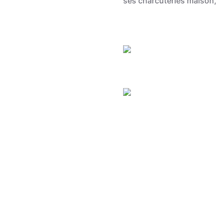
ses charcuteries maison,
Grégory Mathelot