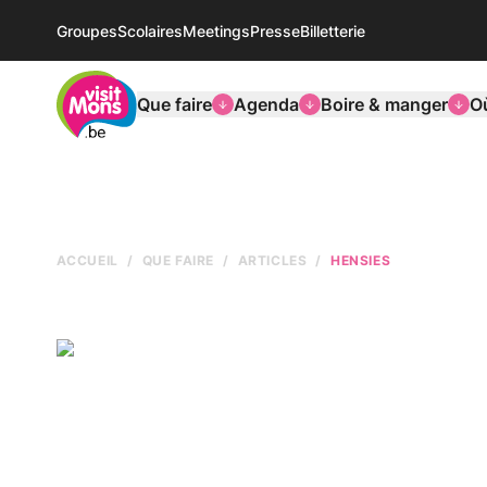
Groupes
Scolaires
Meetings
Presse
Billetterie
VisitMons Logo
Que faire
Agenda
Boire & manger
O
ACCUEIL
QUE FAIRE
ARTICLES
HENSIES