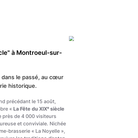
cle" à Montroeul-sur-
 dans le passé, au cœur
ie historique.
d précédant le 15 août,
èbre «
La Fête du XIXᵉ siècle
e près de 4 000 visiteurs
reuse et conviviale. Nichée
me-brasserie « La Noyelle »,