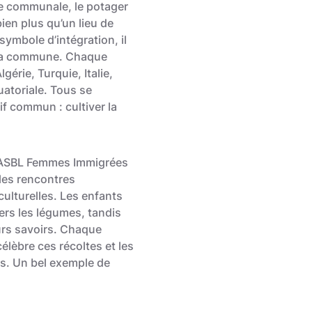
e communale, le potager
ien plus qu’un lieu de
symbole d’intégration, il
e la commune. Chaque
lgérie, Turquie, Italie,
uatoriale. Tous se
if commun : cultiver la
l’ASBL Femmes Immigrées
 les rencontres
culturelles. Les enfants
vers les légumes, tandis
urs savoirs. Chaque
élèbre ces récoltes et les
nts. Un bel exemple de