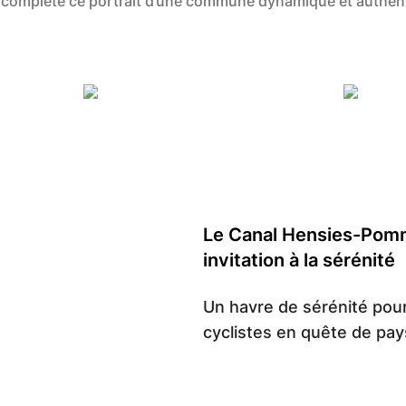
 complète ce portrait d’une commune dynamique et authen
Grégory Mathelot
Grégory 
Le Canal Hensies-Pomm
invitation à la sérénité
Un havre de sérénité pou
cyclistes en quête de pay