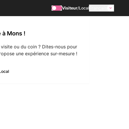
Français
Visiteur
/
Local
 à Mons !
 visite ou du coin ? Dites-nous pour
ropose une expérience sur-mesure !
Local