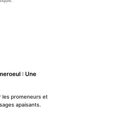
tique.
Mathelot
eroeul : Une
r les promeneurs et
sages apaisants.