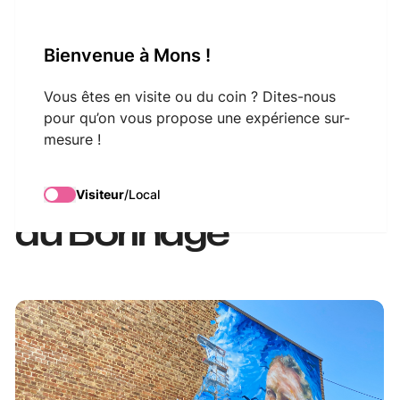
VisitMons Logo
Bienvenue à Mons !
Search
Vous êtes en visite ou du coin ? Dites-nous
pour qu’on vous propose une expérience sur-
mesure !
Sur les traces de
Vincent van Gogh
Visiteur
/
Local
au Borinage