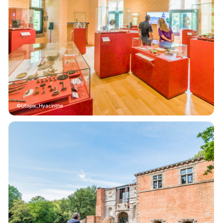
Utopix_Hyacinthe