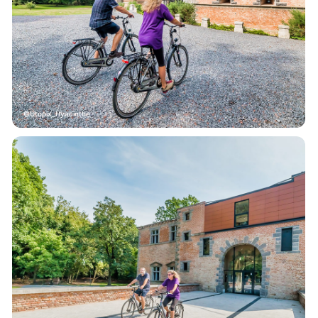
Utopix_Hyacinthe