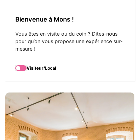
VisitMons Logo
Bienvenue à Mons !
Search
Vous êtes en visite ou du coin ? Dites-nous
pour qu’on vous propose une expérience sur-
mesure !
À la découverte du
Château de Boussu
Visiteur
/
Local