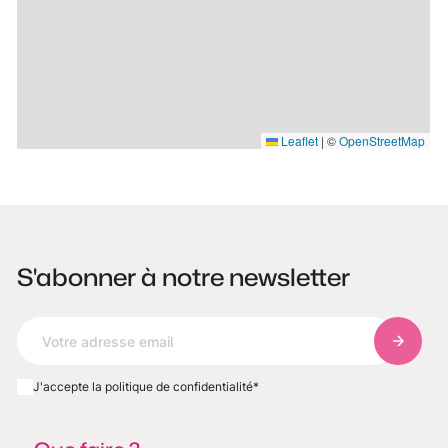
Leaflet
|
©
OpenStreetMap
S'abonner à notre newsletter
S'abonn
J'accepte la politique de confidentialité
*