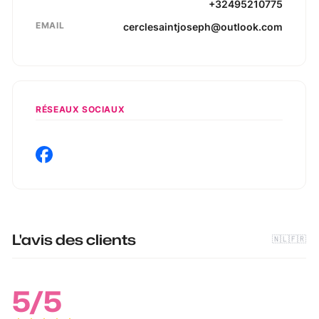
+32495210775
EMAIL
cerclesaintjoseph@outlook.com
RÉSEAUX SOCIAUX
L'avis des clients
🇳🇱
🇫🇷
5
/5