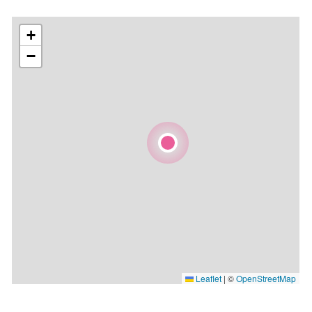
+
−
Leaflet
|
©
OpenStreetMap