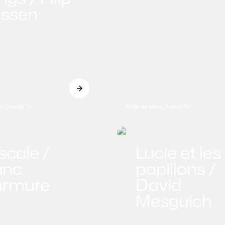
issen
ns_Oswald Tlr.
Ville de Mons_Oswald Tlr.
scale /
Lucie et les
anc
papillons /
rmure
David
Mesguich