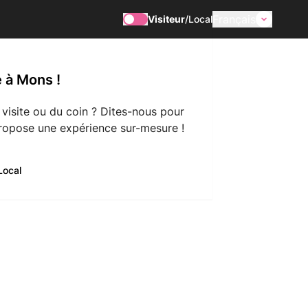
Français
Visiteur
/
Local
 à Mons !
 visite ou du coin ? Dites-nous pour
ropose une expérience sur-mesure !
Local