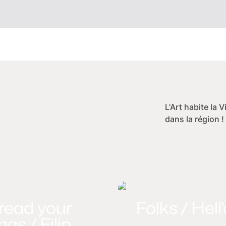
L'Art habite la 
dans la région !
read your
Folks / Hell
gs / Filip