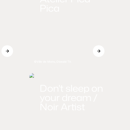
Pica
Ville de Mons_Oswald Tlr.
Don't sleep on
your dream /
Noir Artist