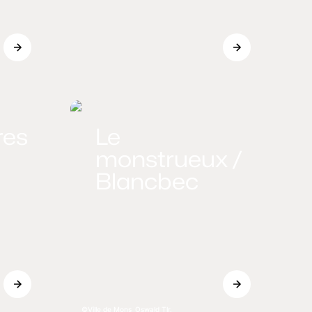
res
Le
monstrueux /
Blancbec
Ville de Mons_Oswald Tlr.