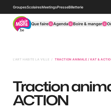
Groupes
Scolaires
Meetings
Presse
Billetterie
VisitMons Logo
Que faire
Agenda
Boire & manger
O
L'ART HABITE LA VILLE
TRACTION ANIMALE / KAT & ACTI
Traction anima
ACTION