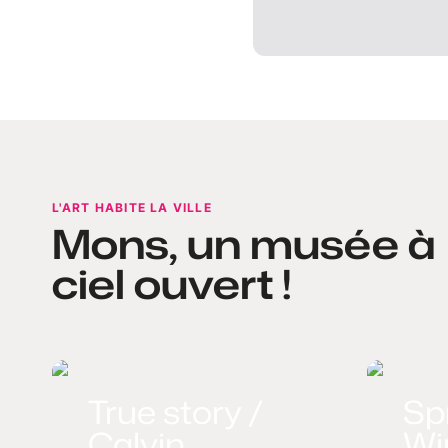
L'ART HABITE LA VILLE
Mons, un musée à
ciel ouvert !
True story /
Sp
Calvin
Win