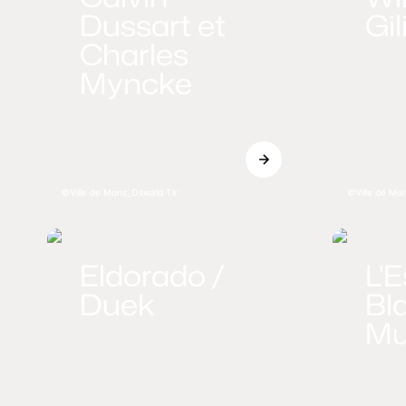
Dussart et
Gil
Charles
Myncke
Ville de Mons_Oswald Tlr.
Ville de Mo
Eldorado /
L'E
Duek
Bl
Mu