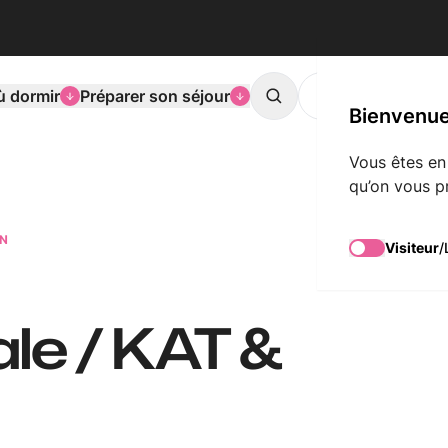
ù dormir
Préparer son séjour
L'agenda de Mons
Search
Bienvenue
Vous êtes en
qu’on vous p
ON
Visiteur
/
le / KAT &