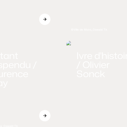
Ville de Mons_Oswald Tlr.
stant
Ivre d'histoi
spendu /
/ Olivier
urence
Sonck
ay
ns_Oswald Tlr.