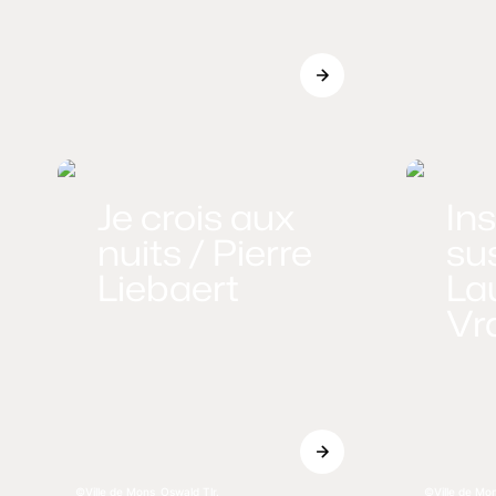
Je crois aux
In
nuits / Pierre
su
Liebaert
La
Vr
Ville de Mons_Oswald Tlr.
Ville de Mo