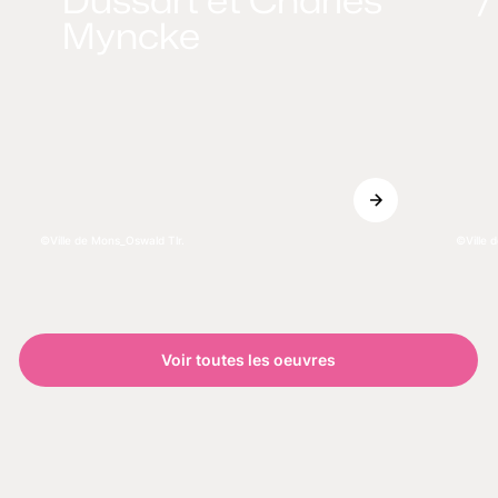
Myncke
Ville de Mons_Oswald Tlr.
Ville 
Voir toutes les oeuvres