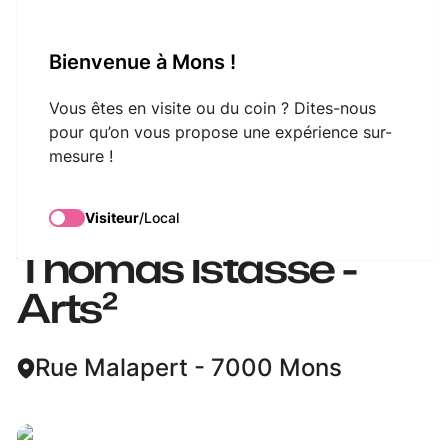
VisitMons Logo
Bienvenue à Mons !
Search
Vous êtes en visite ou du coin ? Dites-nous
pour qu’on vous propose une expérience sur-
mesure !
Montois célèbres : La
lune de Malapert /
Visiteur
/
Local
Thomas Istasse -
Arts²
Rue Malapert - 7000 Mons