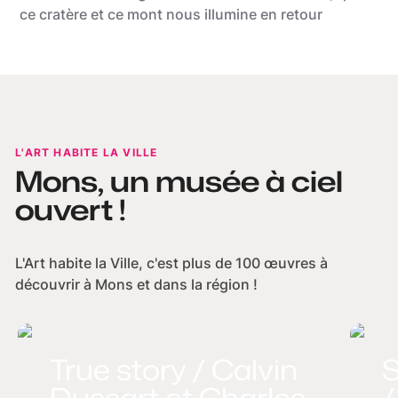
ce cratère et ce mont nous illumine en retour
L'ART HABITE LA VILLE
Mons, un musée à ciel
ouvert !
L'Art habite la Ville, c'est plus de 100 œuvres à
découvrir à Mons et dans la région !
True story / Calvin
S
Dussart et Charles
/