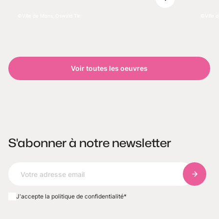
Ville de Mons_Oswald Tlr.
Ville 
Voir toutes les oeuvres
S'abonner à notre newsletter
S'abonn
J'accepte la politique de confidentialité
*