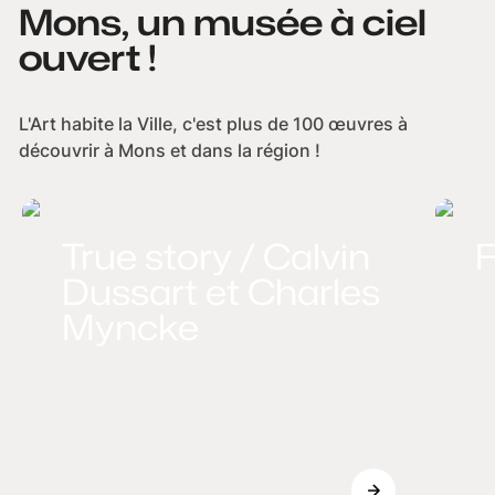
Mons, un musée à ciel
ouvert !
L'Art habite la Ville, c'est plus de 100 œuvres à
découvrir à Mons et dans la région !
True story / Calvin
F
Dussart et Charles
Myncke