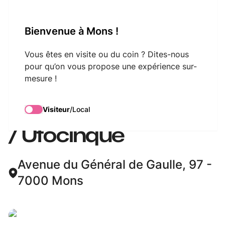
VisitMons Logo
Bienvenue à Mons !
Search
Vous êtes en visite ou du coin ? Dites-nous
pour qu’on vous propose une expérience sur-
mesure !
Mons Capitale de la
Province du Hainaut
Visiteur
/
Local
/ Ufocinque
Avenue du Général de Gaulle, 97 -
7000 Mons