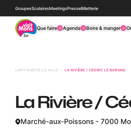
Groupes
Scolaires
Meetings
Presse
Billetterie
VisitMons Logo
Que faire
Agenda
Boire & manger
O
L'ART HABITE LA VILLE
LA RIVIÈRE / CÉDRIC LE BORGNE
La Rivière / C
Marché-aux-Poissons - 7000 M