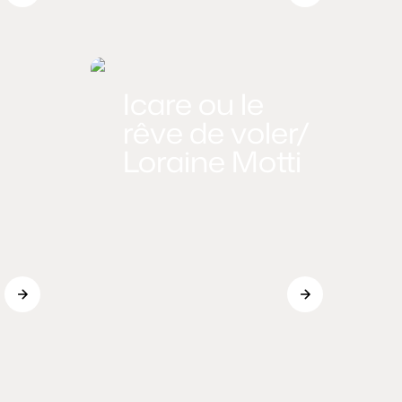
Icare ou le
rêve de voler/
Loraine Motti