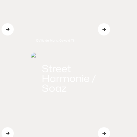
Ville de Mons_Oswald Tlr.
Street
Harmonie /
Soaz