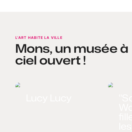
L'ART HABITE LA VILLE
Mons, un musée à
ciel ouvert !
Lucy Lucy
"S
Wa
fil
les