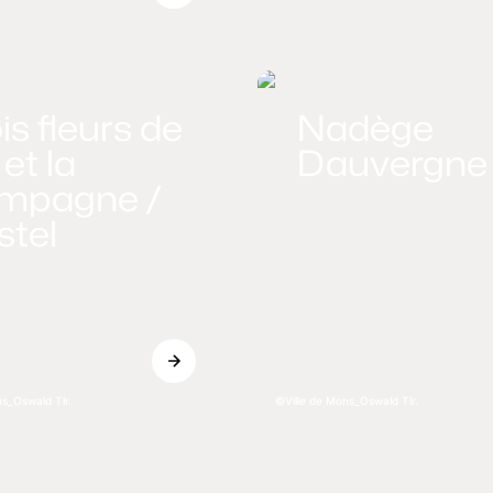
is fleurs de
Nadège
 et la
Dauvergne
mpagne /
stel
ns_Oswald Tlr.
Ville de Mons_Oswald Tlr.