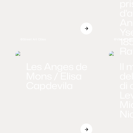
pr
d'
An
Ys
18
Street Art Cities
Ville de Mo
Ra
Les Anges de
Il 
Mons / Elisa
de
Capdevila
di
Le
Mi
Ni