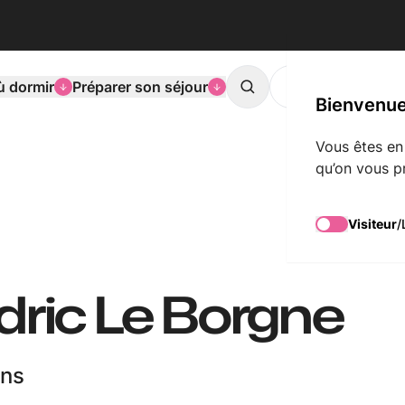
ù dormir
Préparer son séjour
L'agenda de Mons
Search
Bienvenue
Vous êtes en
qu’on vous p
Visiteur
/
édric Le Borgne
ons