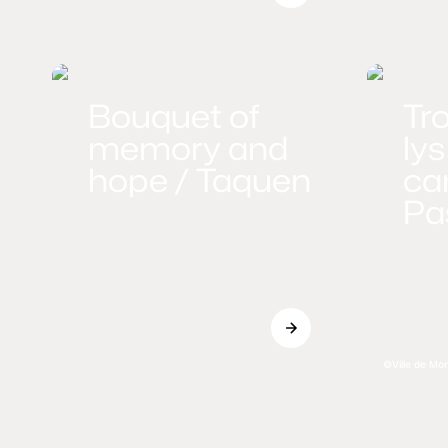
Bouquet of
Tro
memory and
lys
hope / Taquen
ca
Pa
Ville de Mo