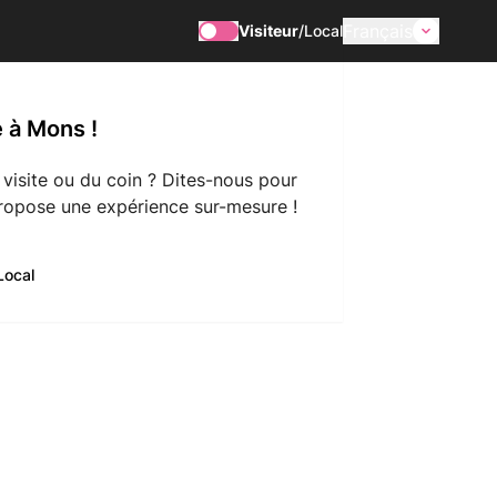
Français
Visiteur
/
Local
 à Mons !
 visite ou du coin ? Dites-nous pour
ropose une expérience sur-mesure !
Local