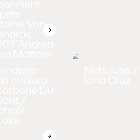
isonniers"
après
toine Van
endick,
50 / Andrea
ns_Oswald Tlr.
vo Mattoni
minatore
Nebulosa /
lla miniera
Iena Cruz
 carbone Du
vant /
chaël
colaï