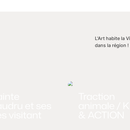
L'Art habite la 
dans la région !
ainte
Traction
udru et ses
animale / 
les visitant
& ACTION