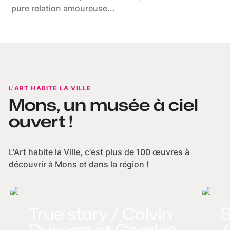
pure relation amoureuse...
L'ART HABITE LA VILLE
Mons, un musée à ciel
ouvert !
L'Art habite la Ville, c'est plus de 100 œuvres à
découvrir à Mons et dans la région !
True story / Calvin
S
Dussart et Charles
/