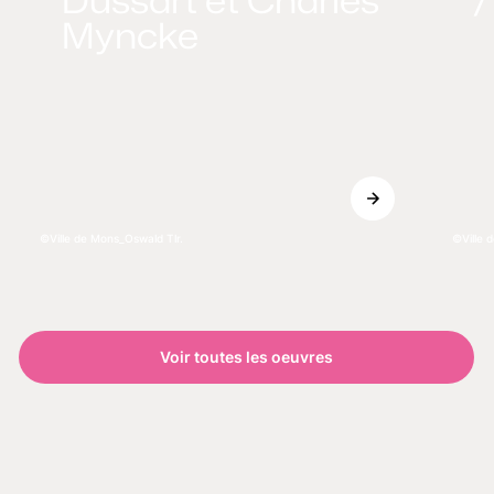
Myncke
Ville de Mons_Oswald Tlr.
Ville 
Voir toutes les oeuvres