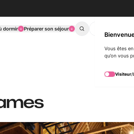
ù dormir
Préparer son séjour
L'agenda de Mons
Search
Bienvenue
Vous êtes en
qu’on vous p
Visiteur
/
Dames