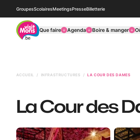
Groupes
Scolaires
Meetings
Presse
Billetterie
VisitMons Logo
Que faire
Agenda
Boire & manger
O
ACCUEIL
INFRASTRUCTURES
LA COUR DES DAMES
La Cour des 