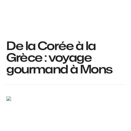
De la Corée à la
Grèce : voyage
gourmand à Mons
Anthony @food_is_my_bestff