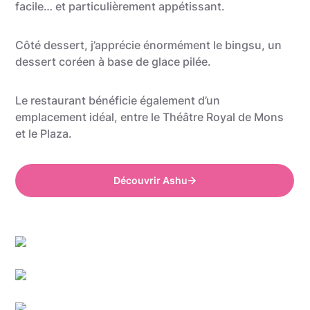
facile… et particulièrement appétissant.
Côté dessert, j’apprécie énormément le bingsu, un
dessert coréen à base de glace pilée.
Le restaurant bénéficie également d’un
emplacement idéal, entre le Théâtre Royal de Mons
et le Plaza.
Découvrir Ashu
Anthony @food_is_my_bestff
Anthony @food_is_my_bestff
Anthony @food_is_my_bestff