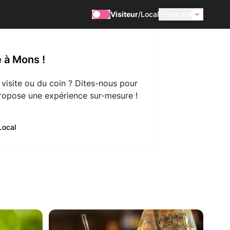
Français
Visiteur
/
Local
 à Mons !
 visite ou du coin ? Dites-nous pour
ropose une expérience sur-mesure !
Local