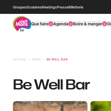
Groupes
Scolaires
Meetings
Presse
Billetterie
VisitMons Logo
Que faire
Agenda
Boire & manger
O
ACCUEIL
BARS
BE WELL BAR
Be Well Bar