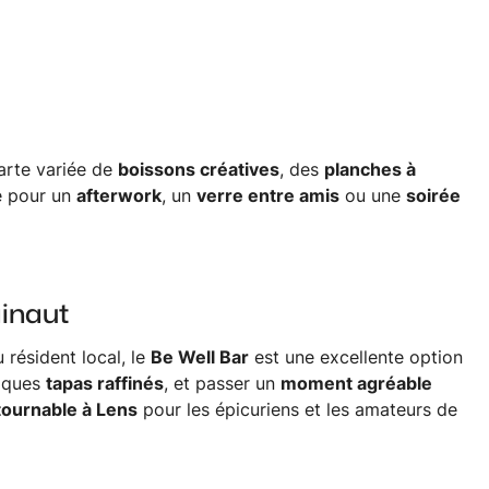
arte variée de
boissons créatives
, des
planches à
e pour un
afterwork
, un
verre entre amis
ou une
soirée
ainaut
résident local, le
Be Well Bar
est une excellente option
elques
tapas raffinés
, et passer un
moment agréable
tournable à Lens
pour les épicuriens et les amateurs de