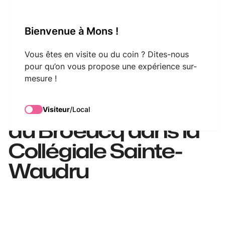
VisitMons Logo
Bienvenue à Mons !
Search
Vous êtes en visite ou du coin ? Dites-nous
pour qu’on vous propose une expérience sur-
mesure !
Visite guidée : Les
oeuvres de Jacques
Visiteur
/
Local
du Broeucq dans la
Collégiale Sainte-
Waudru