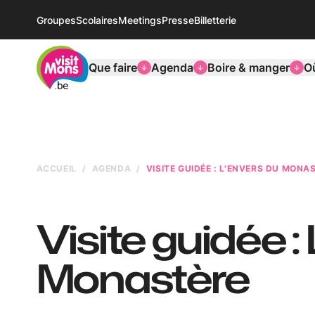
Groupes
Scolaires
Meetings
Presse
Billetterie
VisitMons Logo
Que faire
Agenda
Boire & manger
O
ACCUEIL
AGENDA
VISITE GUIDÉE : L'ENVERS DU MONA
Visite guidée :
Monastère