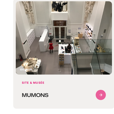
MuMons
SITE & MUSÉE
MUMONS