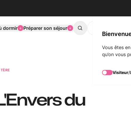
ù dormir
Préparer son séjour
L'agenda de Mons
Search
Bienvenue
Vous êtes en
qu’on vous p
STÈRE
Visiteur
/
 L'Envers du