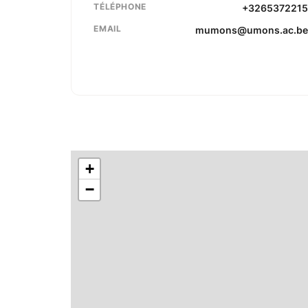
TÉLÉPHONE
+326537221
EMAIL
mumons@umons.ac.b
+
−