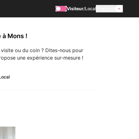
Français
Visiteur
/
Local
 à Mons !
 visite ou du coin ? Dites-nous pour
ropose une expérience sur-mesure !
Local