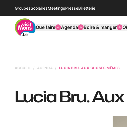
Groupes
Scolaires
Meetings
Presse
Billetterie
VisitMons Logo
Que faire
Agenda
Boire & manger
O
ACCUEIL
AGENDA
LUCIA BRU. AUX CHOSES MÊMES
Lucia Bru. A