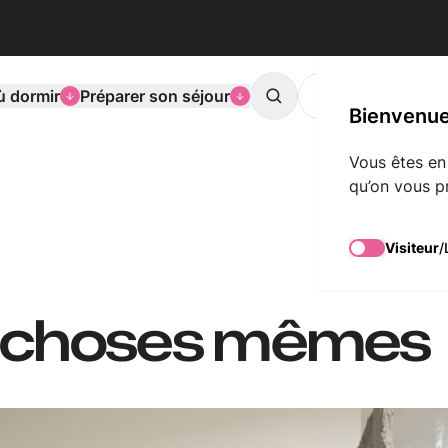
ù dormir
Préparer son séjour
L'agenda de Mons
Search
Bienvenue
Vous êtes en
qu’on vous p
Visiteur
/
ux choses mêmes