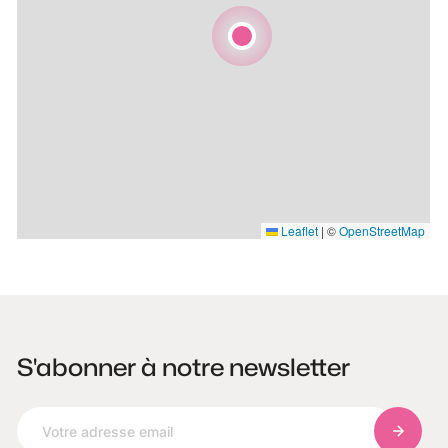
Leaflet
|
©
OpenStreetMap
S'abonner à notre newsletter
S'abonn