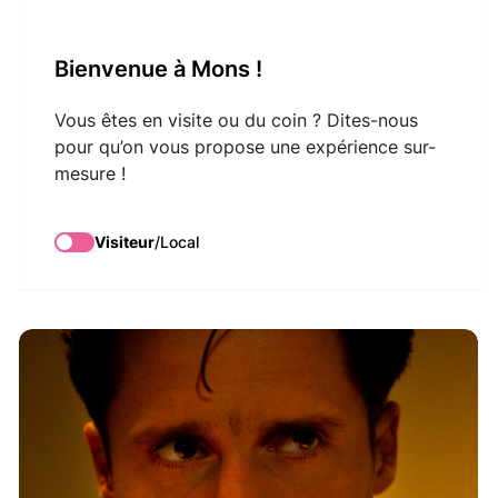
VisitMons Logo
Bienvenue à Mons !
Search
Vous êtes en visite ou du coin ? Dites-nous
pour qu’on vous propose une expérience sur-
mesure !
La vibrante jeunesse
de Mozart # 1 / 3
Visiteur
/
Local