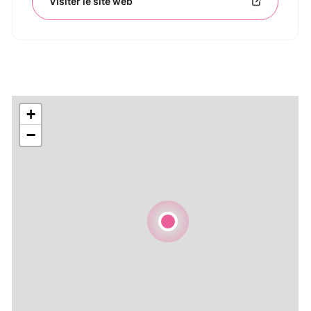
Visiter le site web
+
−