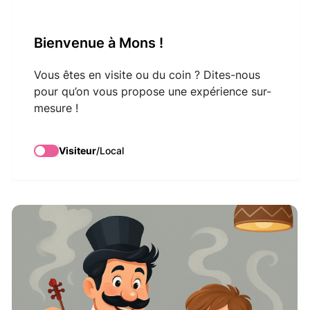
VisitMons Logo
Bienvenue à Mons !
Search
Vous êtes en visite ou du coin ? Dites-nous
pour qu’on vous propose une expérience sur-
mesure !
La Cuisine de
Monsieur Rossini
Visiteur
/
Local