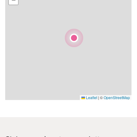
Leaflet
|
©
OpenStreetMap