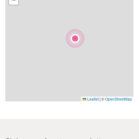
Leaflet
|
©
OpenStreetMap