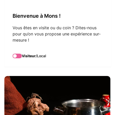
VisitMons Logo
Bienvenue à Mons !
Search
Vous êtes en visite ou du coin ? Dites-nous
pour qu’on vous propose une expérience sur-
mesure !
Festival au Carré -
Coeur de Patate
Visiteur
/
Local