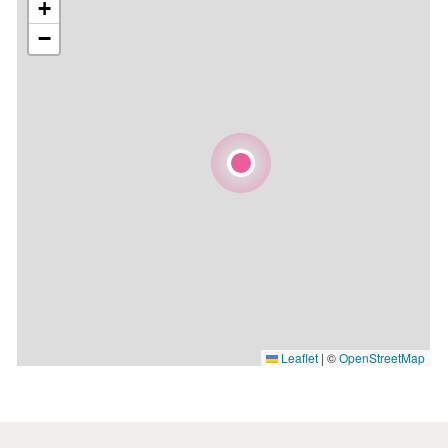
+
−
Leaflet
|
©
OpenStreetMap