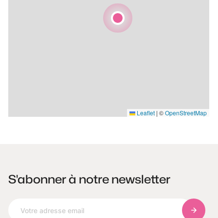
Leaflet
|
©
OpenStreetMap
S'abonner à notre newsletter
S'abonn