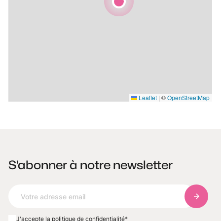
Leaflet
|
©
OpenStreetMap
S'abonner à notre newsletter
S'abonn
J'accepte la politique de confidentialité
*