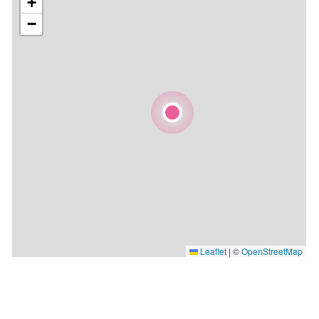
+
−
Leaflet
|
©
OpenStreetMap