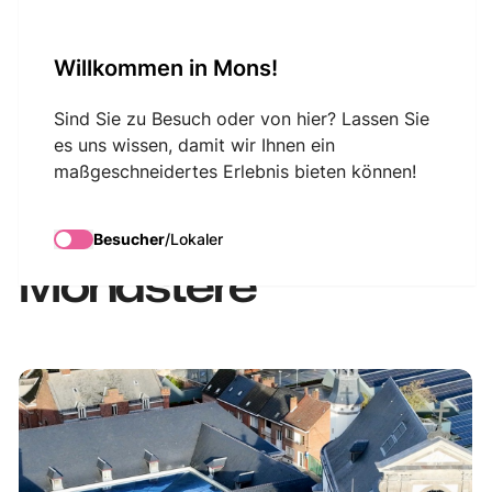
VisitMons Logo
Willkommen in Mons!
Search
Sind Sie zu Besuch oder von hier? Lassen Sie
es uns wissen, damit wir Ihnen ein
maßgeschneidertes Erlebnis bieten können!
Visite guidée :
L'Envers du
Besucher
/
Lokaler
Monastère