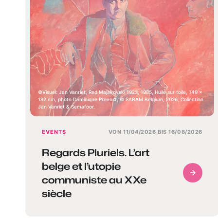
Visuel: Jan Vanriet, Red Majakovski 1923, 1985, Huile sur toile, 149 x
192 cm, photo Dominique Provost, © SABAM Belgium, 2026, Collection
Jan Vanriet & Semafoor.
EVENTS
VON 11/04/2026 BIS 16/08/2026
Regards Pluriels. L’art
belge et l’utopie
communiste au XXe
siècle