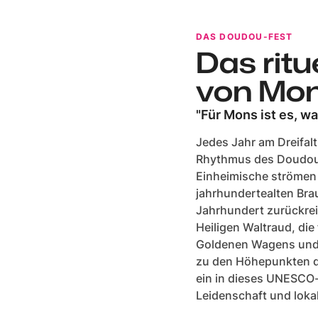
DAS DOUDOU-FEST
Das ritu
von Mo
"Für Mons ist es, was
Jedes Jahr am Dreifal
Rhythmus des Doudou
Einheimische strömen 
jahrhundertealten Brau
Jahrhundert zurückrei
Heiligen Waltraud, die
Goldenen Wagens und
zu den Höhepunkten di
ein in dieses UNESCO-a
Leidenschaft und lokal