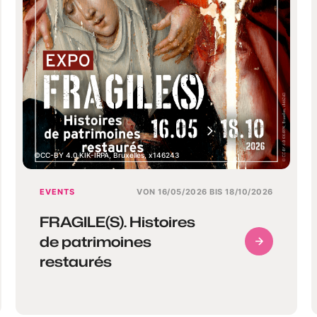
CC-BY 4.0 KIK-IRPA, Bruxelles, x146243
EVENTS
VON 16/05/2026 BIS 18/10/2026
FRAGILE(S). Histoires
de patrimoines
restaurés