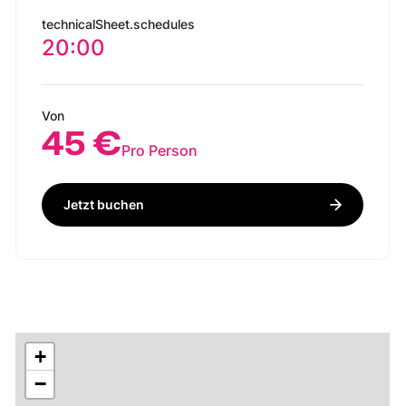
technicalSheet.schedules
20:00
Von
45 €
Pro Person
Jetzt buchen
+
−