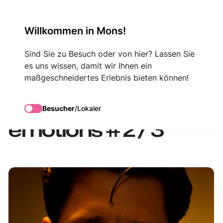
VisitMons Logo
Willkommen in Mons!
Search
Sind Sie zu Besuch oder von hier? Lassen Sie
es uns wissen, damit wir Ihnen ein
maßgeschneidertes Erlebnis bieten können!
Mozart entre
virtuosité et
Besucher
/
Lokaler
émotions # 2 / 3