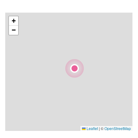
+
−
Leaflet
|
©
OpenStreetMap