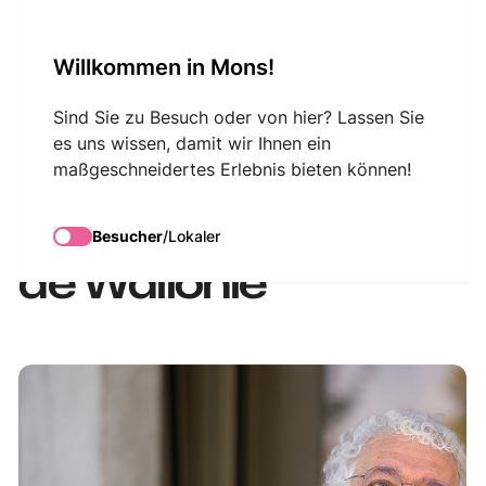
VisitMons Logo
Willkommen in Mons!
Search
Sind Sie zu Besuch oder von hier? Lassen Sie
es uns wissen, damit wir Ihnen ein
maßgeschneidertes Erlebnis bieten können!
Concert de l'ORCW –
Ouverture des fêtes
Besucher
/
Lokaler
de Wallonie