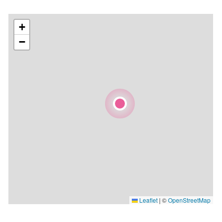
+
−
Leaflet
|
©
OpenStreetMap