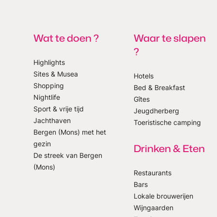
Wat te doen ?
Waar te slapen
?
Highlights
Sites & Musea
Hotels
Shopping
Bed & Breakfast
p onze nieuwsbrief
Nightlife
Gîtes
Sport & vrije tijd
Jeugdherberg
Jachthaven
Toeristische camping
Bergen (Mons) met het
gezin
Drinken & Eten
De streek van Bergen
(Mons)
Restaurants
Bars
Lokale brouwerijen
Wijngaarden