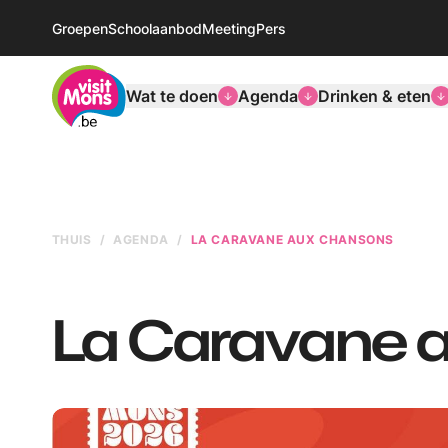
Groepen
Schoolaanbod
Meeting
Pers
VisitMons Logo
Wat te doen
Agenda
Drinken & eten
THUIS
AGENDA
LA CARAVANE AUX CHANSONS
La Caravane 