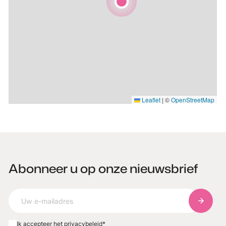
Leaflet
|
©
OpenStreetMap
Abonneer u op onze nieuwsbrief
Abonnee
Ik accepteer het privacybeleid
*