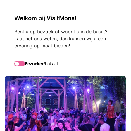
VisitMons Logo
Welkom bij VisitMons!
Search
Bent u op bezoek of woont u in de buurt?
Laat het ons weten, dan kunnen wij u een
ervaring op maat bieden!
DJ Afterwork 2026
Bezoeker
/
Lokaal