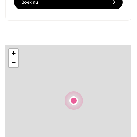
Boek nu
+
−