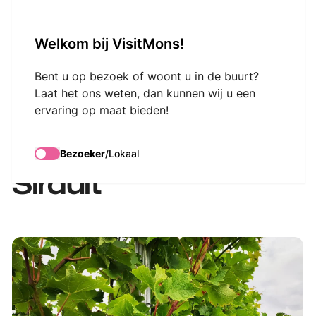
VisitMons Logo
Welkom bij VisitMons!
Search
Bent u op bezoek of woont u in de buurt?
Laat het ons weten, dan kunnen wij u een
ervaring op maat bieden!
Balade à vélo autour
du vignoble de
Bezoeker
/
Lokaal
Sirault