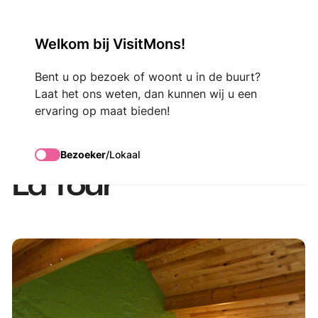
VisitMons Logo
Welkom bij VisitMons!
Search
Bent u op bezoek of woont u in de buurt?
Laat het ons weten, dan kunnen wij u een
ervaring op maat bieden!
La Ferme de la
Blanche Fontaine -
Bezoeker
/
Lokaal
La Tour