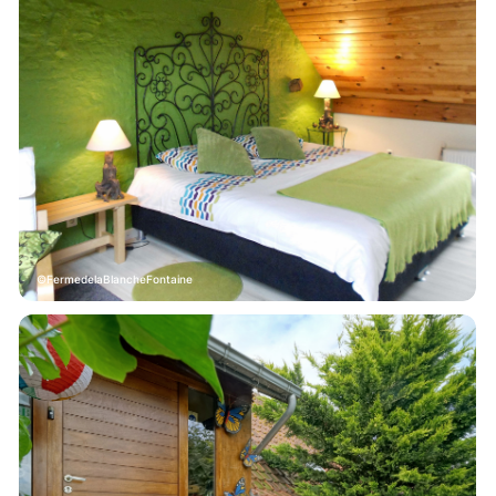
FermedelaBlancheFontaine