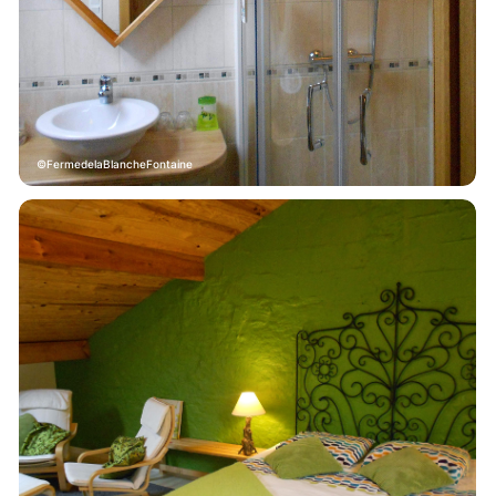
FermedelaBlancheFontaine