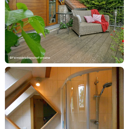
FermedelaBlancheFontaine