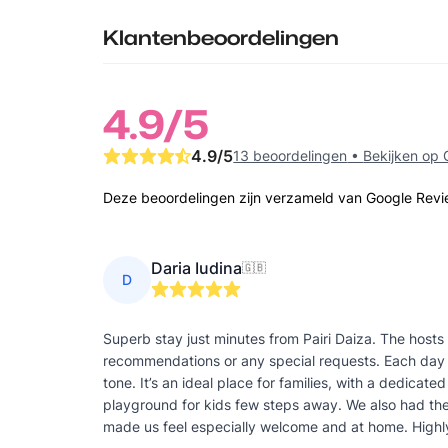
Klantenbeoordelingen
4.9
/5
4.9
/5
13 beoordelingen
•
Bekijken op
Deze beoordelingen zijn verzameld van Google Rev
Daria Iudina
🇬🇧
D
Superb stay just minutes from Pairi Daiza. The hosts
recommendations or any special requests. Each day st
tone. It’s an ideal place for families, with a dedicat
playground for kids few steps away. We also had th
made us feel especially welcome and at home. Highl