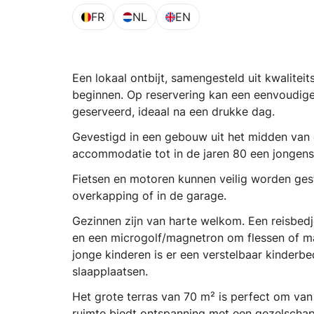
FR
NL
EN
Een lokaal ontbijt, samengesteld uit kwalit
beginnen. Op reservering kan een eenvoudige
geserveerd, ideaal na een drukke dag.
Gevestigd in een gebouw uit het midden van
accommodatie tot in de jaren 80 een jongen
Fietsen en motoren kunnen veilig worden ges
overkapping of in de garage.
Gezinnen zijn van harte welkom. Een reisbedj
en een microgolf/magnetron om flessen of ma
jonge kinderen is er een verstelbaar kinderb
slaapplaatsen.
Het grote terras van 70 m² is perfect om va
ruimte biedt ontspanning met een gezelschaps