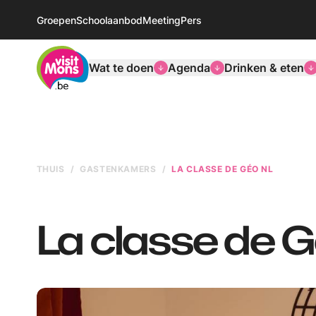
Groepen
Schoolaanbod
Meeting
Pers
VisitMons Logo
Wat te doen
Agenda
Drinken & eten
THUIS
GASTENKAMERS
LA CLASSE DE GÉO NL
La classe de 