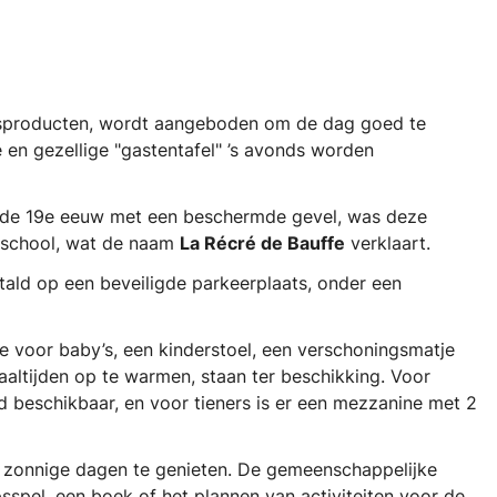
eitsproducten, wordt aangeboden om de dag goed te
 en gezellige "gastentafel" ’s avonds worden
 de 19e eeuw met een beschermde gevel, was deze
sschool, wat de naam
La Récré de Bauffe
verklaart.
tald op een beveiligde parkeerplaats, onder een
e voor baby’s, een kinderstoel, een verschoningsmatje
altijden op te warmen, staan ter beschikking. Voor
ed beschikbaar, en voor tieners is er een mezzanine met 2
n zonnige dagen te genieten. De gemeenschappelijke
spel, een boek of het plannen van activiteiten voor de