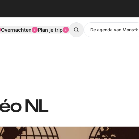
Overnachten
Plan je trip
De agenda van Mons
Search
Géo NL