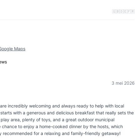
🇬🇧
🇩🇪
🇫🇷
 Google Maps
iews
3 mei 2026
 are incredibly welcoming and always ready to help with local
arts with a generous and delicious breakfast that really sets the
ed play area, plenty of toys, and a great outdoor municipal
e chance to enjoy a home-cooked dinner by the hosts, which
y recommended for a relaxing and family-friendly getaway!