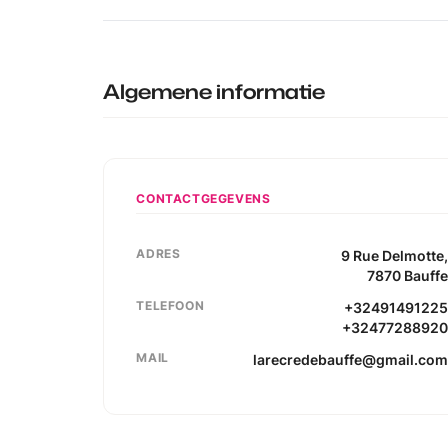
Algemene informatie
CONTACTGEGEVENS
ADRES
9
Rue Delmotte
7870
Bauff
TELEFOON
+3249149122
+3247728892
MAIL
larecredebauffe@gmail.co