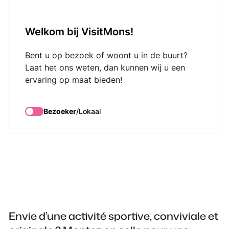
VisitMons Logo
Welkom bij VisitMons!
Search
Bent u op bezoek of woont u in de buurt?
Laat het ons weten, dan kunnen wij u een
ervaring op maat bieden!
Ecco La Luna -
Tandem Rallye
Bezoeker
/
Lokaal
Envie d’une activité sportive, conviviale et