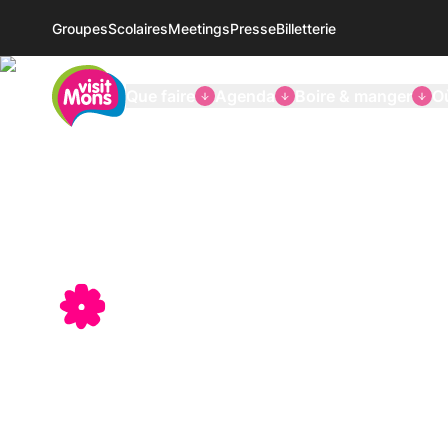
Groupes
Scolaires
Meetings
Presse
Billetterie
VisitMons Logo
Que faire
Agenda
Boire & manger
O
Découvrez
Mons-Borina
terre d'his
et de cult
Informations touristiques, accueil, billetterie, sho