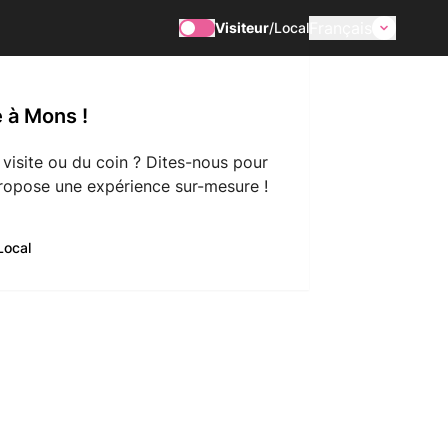
Français
Visiteur
/
Local
 à Mons !
 visite ou du coin ? Dites-nous pour
ropose une expérience sur-mesure !
Local