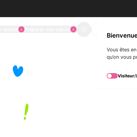
ù dormir
Préparer son séjour
L'agenda de Mons
Search
Bienvenue
Vous êtes en
qu’on vous p
ge
Visiteur
/
toire
ure
pping, musées,