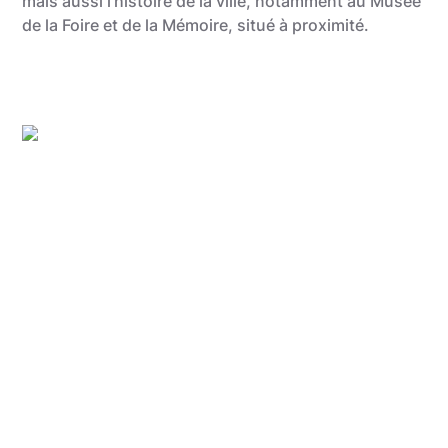
mais aussi l’histoire de la ville, notamment au Musée
de la Foire et de la Mémoire, situé à proximité.
Gregory Mathelot