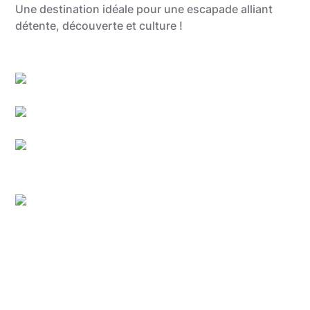
Une destination idéale pour une escapade alliant
détente, découverte et culture !
Grégory Mathelot
Grégory Mathelot
Grégory Mathelot
Dock79