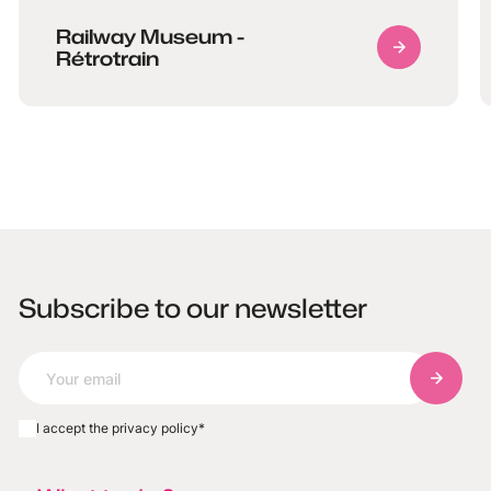
Railway Museum -
Rétrotrain
Subscribe to our newsletter
Subscri
I accept the privacy policy
*