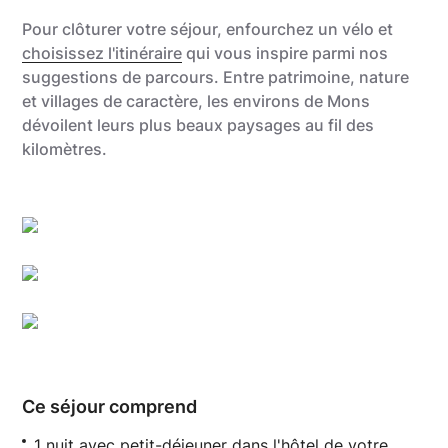
Pour clôturer votre séjour, enfourchez un vélo et
choisissez l'itinéraire
qui vous inspire parmi nos
suggestions de parcours. Entre patrimoine, nature
et villages de caractère, les environs de Mons
dévoilent leurs plus beaux paysages au fil des
kilomètres.
WBT - Laurie Antocicco et Loïc Maréchal _ Collectif DR
Ville de Mons_Oswald Tlr.
Utopix_Hyacinthe
Ce séjour comprend
1 nuit avec petit-déjeuner dans l'hôtel de votre