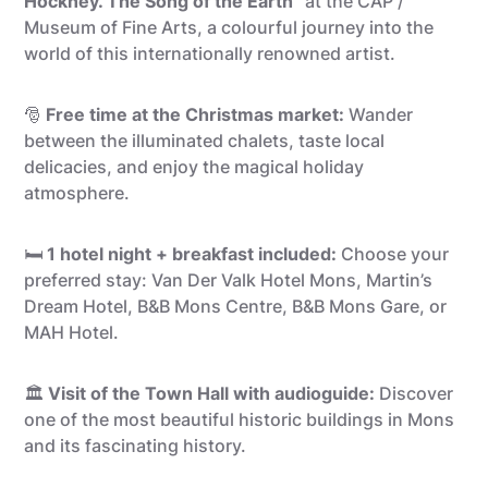
Hockney. The Song of the Earth”
at the CAP /
Museum of Fine Arts, a colourful journey into the
world of this internationally renowned artist.
🎅
Free time at the Christmas market:
Wander
between the illuminated chalets, taste local
delicacies, and enjoy the magical holiday
atmosphere.
🛏️
1 hotel night + breakfast included:
Choose your
preferred stay: Van Der Valk Hotel Mons, Martin’s
Dream Hotel, B&B Mons Centre, B&B Mons Gare, or
MAH Hotel.
🏛️
Visit of the Town Hall with audioguide:
Discover
one of the most beautiful historic buildings in Mons
and its fascinating history.