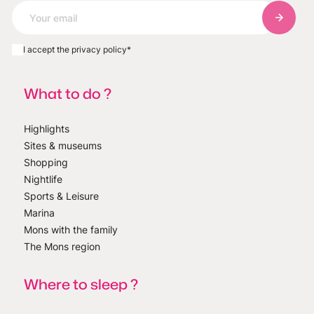
Subscri
I accept the privacy policy
*
What to do ?
Highlights
Sites & museums
Shopping
Nightlife
Sports & Leisure
Marina
Mons with the family
The Mons region
Where to sleep ?