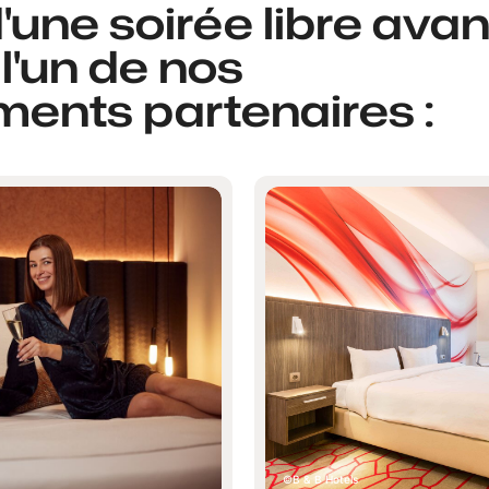
d'une soirée libre ava
 l'un de nos
ents partenaires :
B & B Hotels