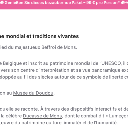
🎁 Genießen Sie dieses bezaubernde Paket – 99 € pro Person* 🎁
ne mondial et traditions vivantes
pied du majestueux
Beffroi de Mons
.
 Belgique et inscrit au patrimoine mondial de l’UNESCO, il 
travers son centre d’interprétation et sa vue panoramique e
oppée au fil des siècles autour de ce symbole de liberté
ion au
Musée du Doudou
.
nt qu’elle se raconte. À travers des dispositifs interactifs e
 la célèbre
Ducasse de Mons
, dont le combat dit « Lumeço
vre du patrimoine culturel immatériel de l’humanité.