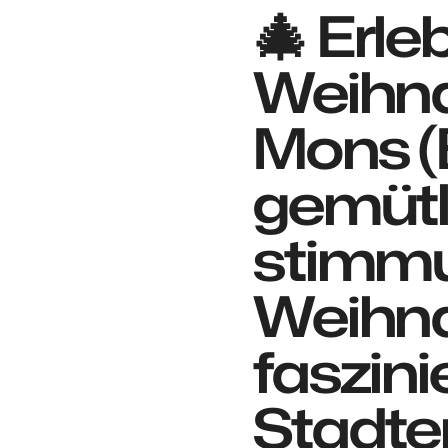
🎄 Erle
Weihna
Mons (B
gemütli
stimmu
Weihna
faszin
Stadte