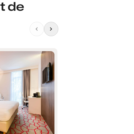
nt de
MAHHotel