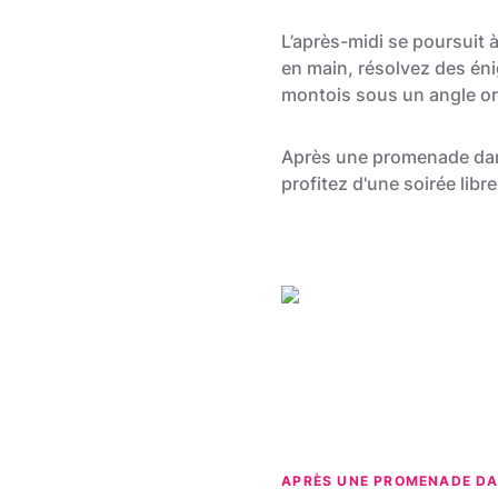
L’après-midi se poursuit à 
en main, résolvez des én
montois sous un angle ori
Après une promenade dans
profitez d'une soirée lib
Grégory Mathelot
APRÈS UNE PROMENADE DA