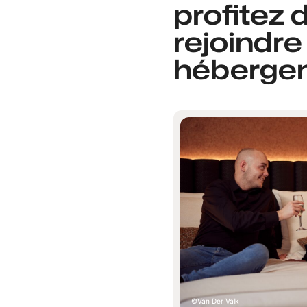
profitez 
rejoindre
hébergem
Van Der Valk