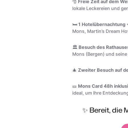
🎅
Freie Zeit auf dem We
lokale Leckereien und g
🛏️
1 Hotelübernachtung +
Mons, Martin’s Dream Ho
🏛️
Besuch des Rathauses
Mons (Bergen) und seine 
🎄
Zweiter Besuch auf 
🎫
Mons Card 48h inklus
ideal, um Ihre Entdeckun
✨ Bereit, die