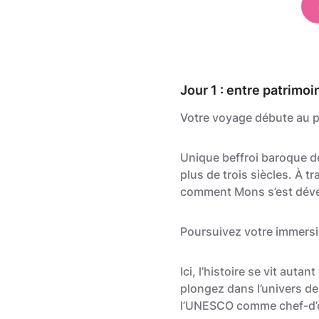
Jour 1 : entre patrimoi
Votre voyage débute au 
Unique beffroi baroque de
plus de trois siècles. À 
comment Mons s’est dével
Poursuivez votre immers
Ici, l’histoire se vit auta
plongez dans l’univers de
l’UNESCO comme chef-d’œu