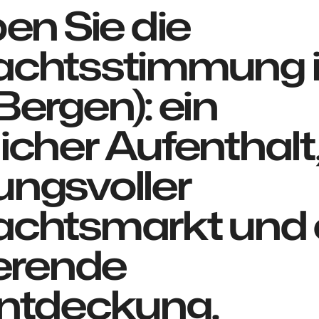
ben Sie die
chtsstimmung 
ergen): ein
cher Aufenthalt,
ngsvoller
chtsmarkt und 
ierende
ntdeckung.