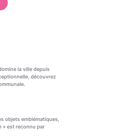
domine la ville depuis
xceptionnelle, découvrez
 communale.
t des objets emblématiques,
n » est reconnu par