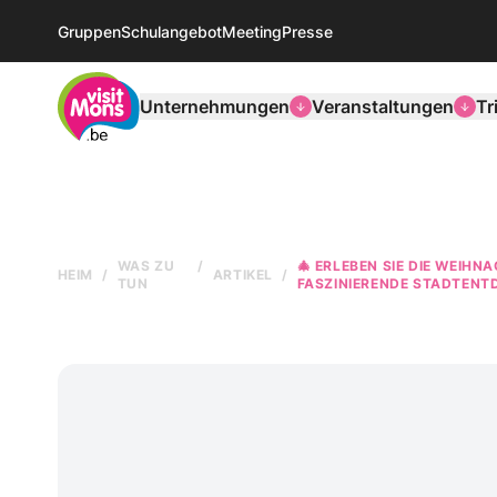
Gruppen
Schulangebot
Meeting
Presse
VisitMons Logo
Unternehmungen
Veranstaltungen
Tr
WAS ZU
🎄 ERLEBEN SIE DIE WEIH
HEIM
ARTIKEL
TUN
FASZINIERENDE STADTENT