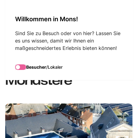
VisitMons Logo
Willkommen in Mons!
Search
Sind Sie zu Besuch oder von hier? Lassen Sie
es uns wissen, damit wir Ihnen ein
maßgeschneidertes Erlebnis bieten können!
Visite guidée :
L'Envers du
Besucher
/
Lokaler
Monastère