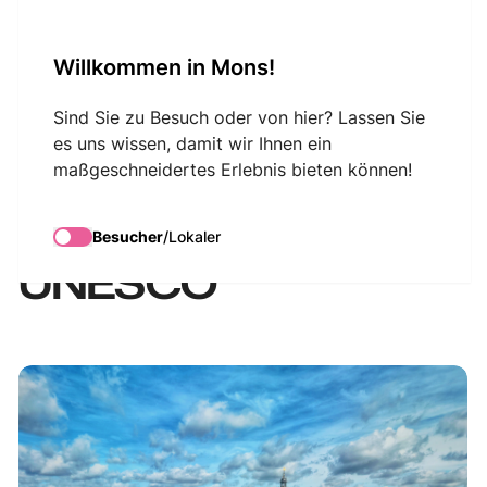
VisitMons Logo
Willkommen in Mons!
Search
Sind Sie zu Besuch oder von hier? Lassen Sie
es uns wissen, damit wir Ihnen ein
maßgeschneidertes Erlebnis bieten können!
Visite guidée autour
du patrimoine
Besucher
/
Lokaler
UNESCO