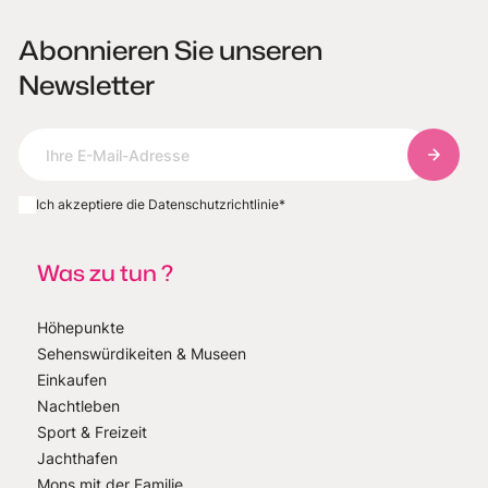
Abonnieren Sie unseren
Newsletter
Abonnie
Ich akzeptiere die Datenschutzrichtlinie
*
Was zu tun ?
Höhepunkte
Sehenswürdikeiten & Museen
Einkaufen
Nachtleben
Sport & Freizeit
Jachthafen
Mons mit der Familie