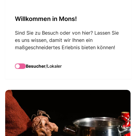
VisitMons Logo
Willkommen in Mons!
Search
Sind Sie zu Besuch oder von hier? Lassen Sie
es uns wissen, damit wir Ihnen ein
maßgeschneidertes Erlebnis bieten können!
Festival au Carré -
Coeur de Patate
Besucher
/
Lokaler