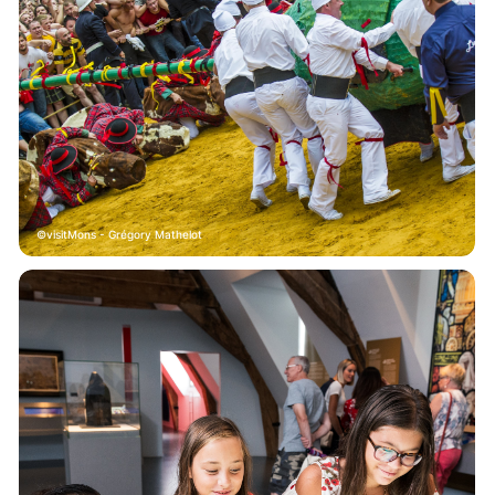
visitMons - Grégory Mathelot