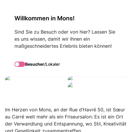
VisitMons Logo
Willkommen in Mons!
Search
Sind Sie zu Besuch oder von hier? Lassen Sie
es uns wissen, damit wir Ihnen ein
maßgeschneidertes Erlebnis bieten können!
Sœur au Carré
Besucher
/
Lokaler
Soeur au Carré
Soeur au Carré
Soeur au Carré
Im Herzen von Mons, an der Rue d’Havré 50, ist Sœur
au Carré weit mehr als ein Friseursalon: Es ist ein Ort
der Verwandlung und Entspannung, wo Stil, Kreativität
und Geselligkeit zusammentreffen.