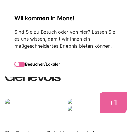
VisitMons Logo
Willkommen in Mons!
Search
Sind Sie zu Besuch oder von hier? Lassen Sie
es uns wissen, damit wir Ihnen ein
maßgeschneidertes Erlebnis bieten können!
L’Escale Gourmande
- M. Grégory
Besucher
/
Lokaler
Genevois
+
1
L'Escale_Gourmande
L'Escale_Gourmande
L'Escale_Gourmande