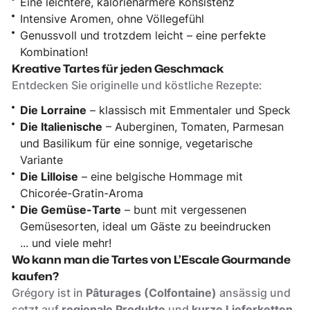
Eine leichtere, kalorienärmere Konsistenz
Intensive Aromen, ohne Völlegefühl
Genussvoll und trotzdem leicht – eine perfekte
Kombination!
Kreative Tartes für jeden Geschmack
Entdecken Sie originelle und köstliche Rezepte:
Die Lorraine
– klassisch mit Emmentaler und Speck
Die Italienische
– Auberginen, Tomaten, Parmesan
und Basilikum für eine sonnige, vegetarische
Variante
Die Lilloise
– eine belgische Hommage mit
Chicorée-Gratin-Aroma
Die Gemüse-Tarte
– bunt mit vergessenen
Gemüsesorten, ideal um Gäste zu beeindrucken
... und viele mehr!
Wo kann man die Tartes von L’Escale Gourmande
kaufen?
Grégory ist in
Pâturages (Colfontaine)
ansässig und
setzt auf
regionale Produkte
und
kurze Lieferketten
.