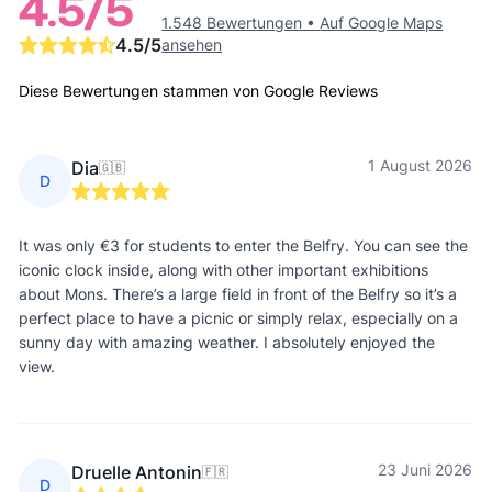
4.5
/5
1.548 Bewertungen
•
Auf Google Maps
4.5
/5
ansehen
Diese Bewertungen stammen von Google Reviews
1 August 2026
Dia
🇬🇧
D
It was only €3 for students to enter the Belfry. You can see the
iconic clock inside, along with other important exhibitions
about Mons. There’s a large field in front of the Belfry so it’s a
perfect place to have a picnic or simply relax, especially on a
sunny day with amazing weather. I absolutely enjoyed the
view.
23 Juni 2026
Druelle Antonin
🇫🇷
D