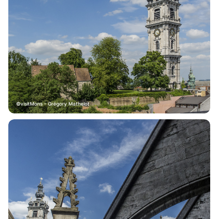
visitMons - Grégory Mathelot