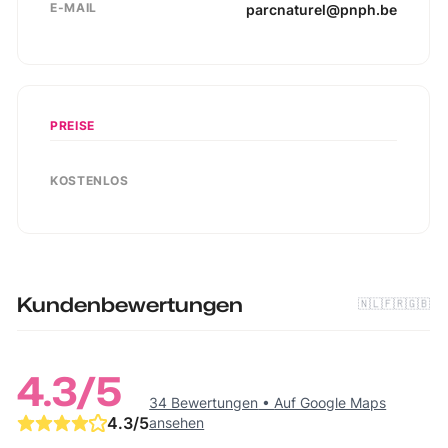
E-MAIL
parcnaturel@pnph.be
PREISE
KOSTENLOS
Kundenbewertungen
🇳🇱
🇫🇷
🇬🇧
4.3
/5
34 Bewertungen
•
Auf Google Maps
4.3
/5
ansehen